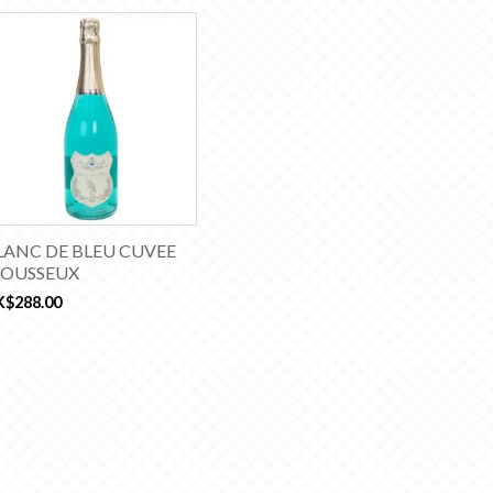
LANC DE BLEU CUVEE
OUSSEUX
K$
288.00