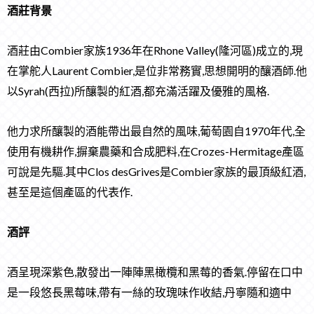
酒莊背景
酒莊由Combier家族1936年在Rhone Valley(隆河區)成立的,現
在掌舵人Laurent Combier,是位非常務實,思想開明的釀酒師.他
以Syrah(西拉)所釀製的紅酒,都充滿活躍及優雅的風格.
他力求所釀製的酒能帶出最自然的風味,葡萄園自1970年代,全
使用有機耕作,摒棄農藥和合成肥料,在Crozes-Hermitage產區
可說是先驅.其中Clos desGrives是Combier家族的最頂級紅酒,
甚至是這個產區的代表作.
酒評
酒呈現深紫色,散發出一陣陣黑橄欖和黑莓的香氣.停留在口中
是一段悠長黑莓味,帶有一絲的玫瑰味作收結,丹寧隨和適中