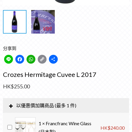
分享到
Line
Facebook
WhatsApp
Copy
Share
Link
Crozes Hermitage Cuvee L 2017
HK$
255.00
以優惠價加購商品 (最多 1 件)
1
×
Francfranc Wine Glass
HK$
240.00
(日本製)