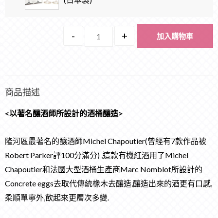
-
+
加入購物車
商品描述
<
以著名釀酒師所設計的酒桶釀造
>
隆河區最著名的釀酒師Michel Chapoutier(曾經有7款作品被
Robert Parker評100分滿分) ,這款有機紅酒用了Michel
Chapoutier和法國大型酒桶生產商Marc Nomblot所設計的
Concrete eggs去取代傳統橡木去釀造,釀造出來的酒更有口感,
柔順單寧外,飲起來更層次多變.