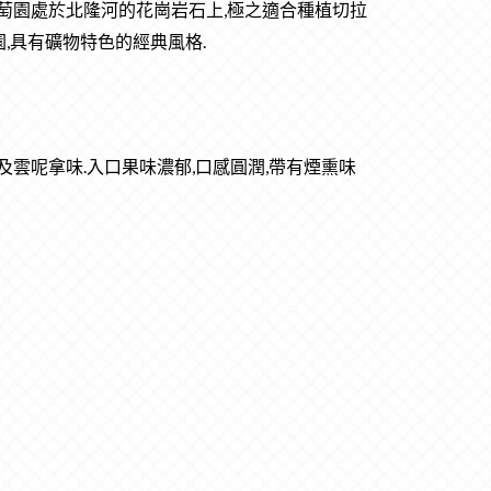
家族所釀製,葡萄園處於北隆河的花崗岩石上,極之適合種植切拉
園,具有礦物特色的經典風格.
雲呢拿味.入口果味濃郁,口感圓潤,帶有煙熏味