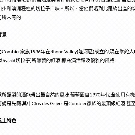
加州和澳洲種植的切拉子口味。所以，當他們嚐到北羅納出產的
前所未有的
背景
Combier家族1936年在Rhone Valley(隆河區)成立的,現在掌舵人
以Syrah(切拉子)所釀製的紅酒,都充滿活躍及優雅的風格.
所釀製的酒能帶出最自然的風味,葡萄園自1970年代,全使用有機耕作,摒
說是先驅.其中Clos des Grives是Combier家族的最頂級紅酒
風土特色