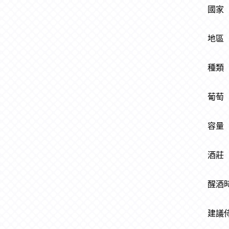
國
地
種
葡
容
酒莊 
醒酒
建議