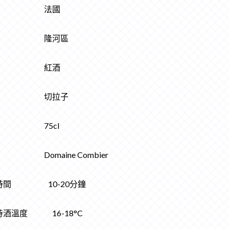
家 法國
區 隆河區
類 紅酒
萄 切拉子
量 75cl
Domaine Combier
時間 10-20分鐘
侍酒溫度 16-18°C