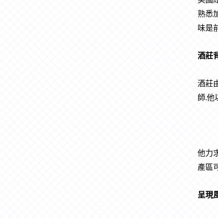
熟悉
味是
酒莊
酒莊由
師.他
他力求
產區可
呈現