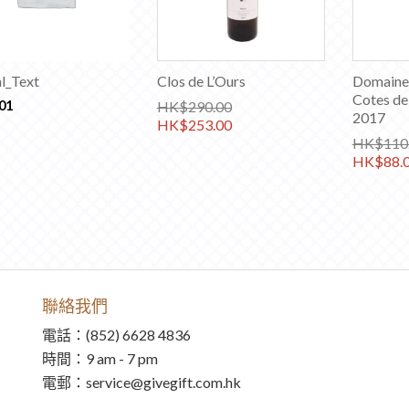
l_Text
Clos de L’Ours
Domaine 
Cotes de
.01
HK$
290.00
2017
HK$
253.00
HK$
110
HK$
88.
聯絡我們
電話：(852) 6628 4836
時間：9 am - 7 pm
電郵：service@givegift.com.hk