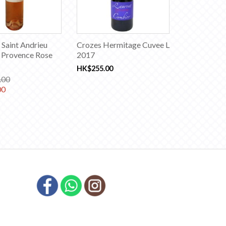
Saint Andrieu
Crozes Hermitage Cuvee L
 Provence Rose
2017
HK$
255.00
.00
00