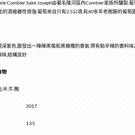
anie Combier Saint Joseph由著名隆河區內Combier
出的酒複雜性很強.葡萄來自只有2.5公頃,有40多年老樹籐的葡萄
現深紫色,散發出一陣陣黑莓和黑橄欖的香氣.帶有點辛辣的香料味及
椒味,結構良好
食物
,半,牛,鴨
份 2017
精 13.5