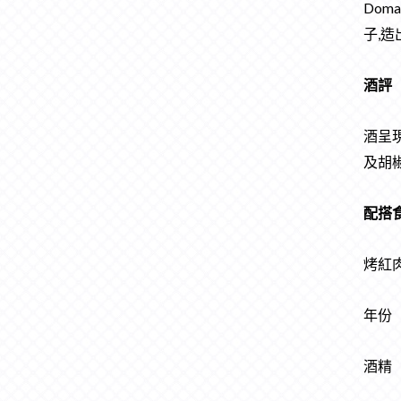
Dom
子,造
酒評
酒呈
及胡
配搭
烤紅肉
年
酒