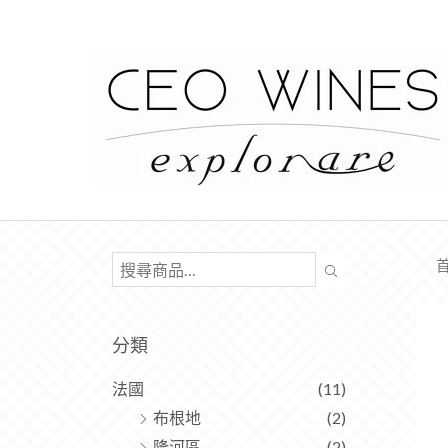
分類
法國
(11)
布根地
(2)
隆河區
(2)